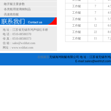
·敞开艇主要参数
工作艇
7
4.
·各类船用玻璃钢制品
工作艇
7
4.
·高速救助艇
工作艇
5
5.
工作艇
12
6.
地 址：江苏省无锡市鸿声镇红丰桥
工作艇
22
8.
电 话：0510-88580370
工作艇
11
7.
传 真：0510-88580373
信 箱：sales@wxhhzt.com
网址：www.wxhhzt.com
在线留言
无锡海鸿制艇有限公司 地 址：江苏省无锡市鸿声镇红丰桥 
E-mail:sales@wxhhzt.com