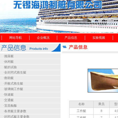
网站导航
企业概况
产品信息
实验视频
·
抛落艇
·
休闲艇
·
艇的试验
·全封闭式救生艇
·救助艇
·开敞式救生艇
·玻璃钢工作艇
·快速艇
·交通艇
名称
乘员
型
·宜昌舢舨
工作艇
8
4.
·各类艇主要参数
·封闭式艇主要参数
工作艇
7
4.